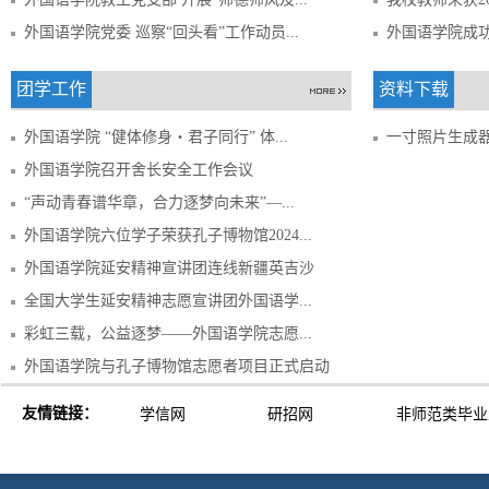
外国语学院党委 巡察“回头看”工作动员...
外国语学院成
团学工作
资料下载
外国语学院 “健体修身・君子同行” 体...
一寸照片生成
外国语学院召开舍长安全工作会议
“声动青春谱华章，合力逐梦向未来”—...
外国语学院六位学子荣获孔子博物馆2024...
外国语学院延安精神宣讲团连线新疆英吉沙
全国大学生延安精神志愿宣讲团外国语学...
彩虹三载，公益逐梦——外国语学院志愿...
外国语学院与孔子博物馆志愿者项目正式启动
友情链接：
学信网
研招网
非师范类毕业